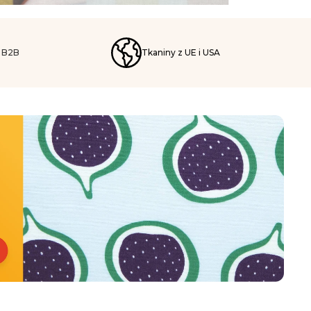
a B2B
Tkaniny z UE i USA