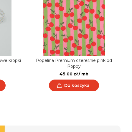
owe kropki
Popelina Premium czereśnie pink od
L
Poppy
45,00 zł / mb
Do koszyka