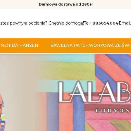
Darmowa dostawa od 280zł
esteś pewny/a odcienia? Chętnie pomogę!
Tel.:
883654004
Email.
NERIDA HANSEN
BAWEŁNA PATCHWORKOWA ZE ŚWI