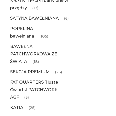
KRATKI I PASKI barwione w
przędzy
(13)
SATYNA BAWEŁNIANA
(6)
POPELINA
bawełniana
(105)
BAWEŁNA
PATCHWORKOWA ZE
ŚWIATA
(18)
SEKCJA PREMIUM
(25)
FAT QUARTERS Tłuste
Ćwiartki PATCHWORK
AGF
(5)
KATIA
(25)