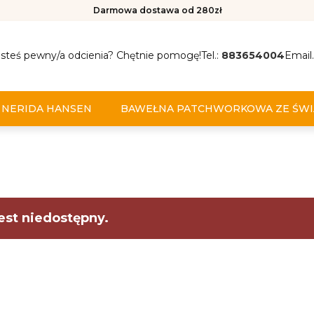
Darmowa dostawa od 280zł
esteś pewny/a odcienia? Chętnie pomogę!
Tel.:
883654004
Email.
NERIDA HANSEN
BAWEŁNA PATCHWORKOWA ZE ŚWI
est niedostępny.