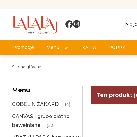
Nie j
Promocje
Menu
KATIA
POPPY
Strona główna
Menu
Ten produkt j
GOBELIN ŻAKARD
(4)
CANVAS - grube płótno
bawełniane
(23)