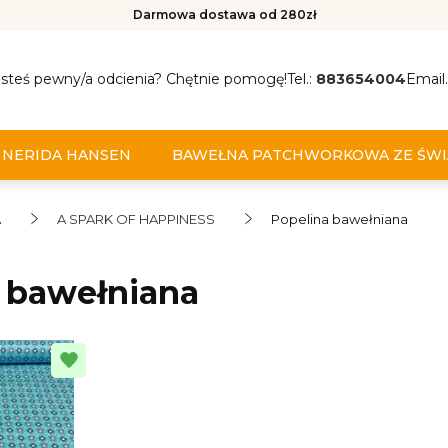
Darmowa dostawa od 280zł
esteś pewny/a odcienia? Chętnie pomogę!
Tel.:
883654004
Email.
NERIDA HANSEN
BAWEŁNA PATCHWORKOWA ZE ŚWI
A
A SPARK OF HAPPINESS
Popelina bawełniana
 bawełniana