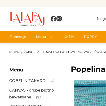
Nie j
Promocje
Menu
KATIA
POPPY
Strona główna
BAWEŁNA PATCHWORKOWA ZE ŚWIAT
Popelina
Menu
GOBELIN ŻAKARD
(4)
CANVAS - grube płótno
bawełniane
(23)