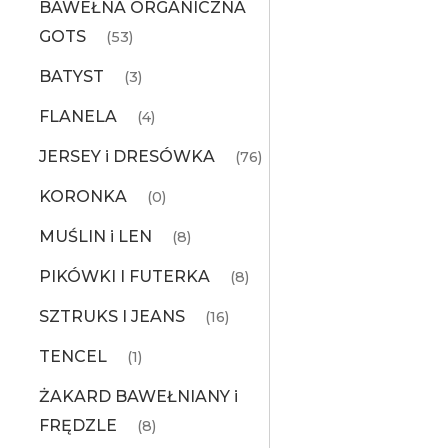
BAWEŁNA ORGANICZNA
GOTS
(53)
BATYST
(3)
FLANELA
(4)
JERSEY i DRESÓWKA
(76)
KORONKA
(0)
MUŚLIN i LEN
(8)
PIKÓWKI I FUTERKA
(8)
SZTRUKS I JEANS
(16)
TENCEL
(1)
ŻAKARD BAWEŁNIANY i
FRĘDZLE
(8)