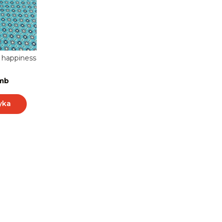
f happiness
 mb
yka