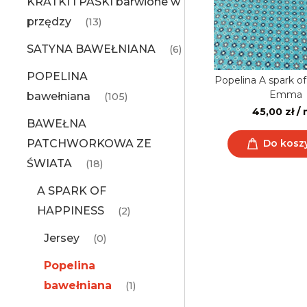
KRATKI I PASKI barwione w
przędzy
(13)
SATYNA BAWEŁNIANA
(6)
POPELINA
Popelina A spark o
Emma
bawełniana
(105)
45,00 zł /
BAWEŁNA
PATCHWORKOWA ZE
Do kosz
ŚWIATA
(18)
A SPARK OF
HAPPINESS
(2)
Jersey
(0)
Popelina
bawełniana
(1)