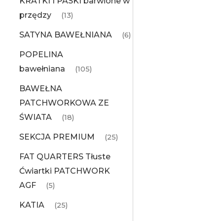
KRATKI I PASKI barwione w
przędzy
(13)
SATYNA BAWEŁNIANA
(6)
POPELINA
bawełniana
(105)
BAWEŁNA
PATCHWORKOWA ZE
ŚWIATA
(18)
SEKCJA PREMIUM
(25)
FAT QUARTERS Tłuste
Ćwiartki PATCHWORK
AGF
(5)
KATIA
(25)