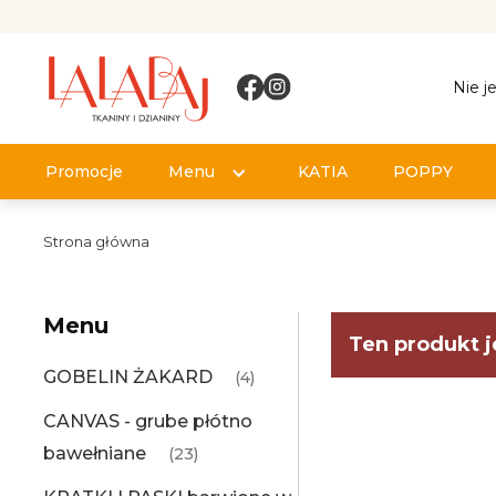
Nie j
Promocje
Menu
KATIA
POPPY
Strona główna
Menu
Ten produkt j
GOBELIN ŻAKARD
(4)
CANVAS - grube płótno
bawełniane
(23)