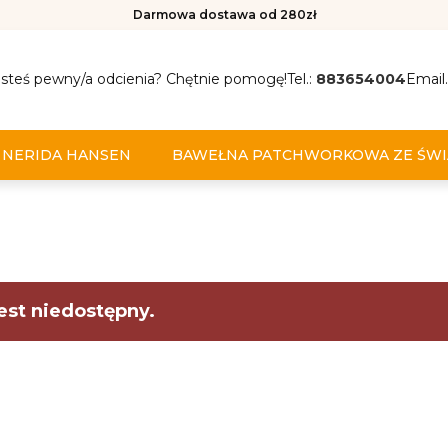
Darmowa dostawa od 280zł
esteś pewny/a odcienia? Chętnie pomogę!
Tel.:
883654004
Email.
NERIDA HANSEN
BAWEŁNA PATCHWORKOWA ZE ŚWI
est niedostępny.