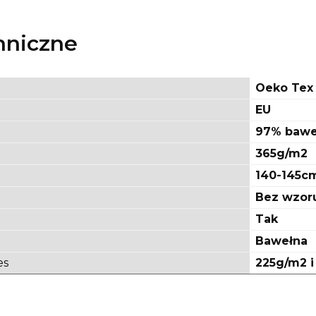
hniczne
Oeko Tex 
EU
97% baweł
365g/m2
140-145c
Bez wzor
Tak
Bawełna
es
225g/m2 i