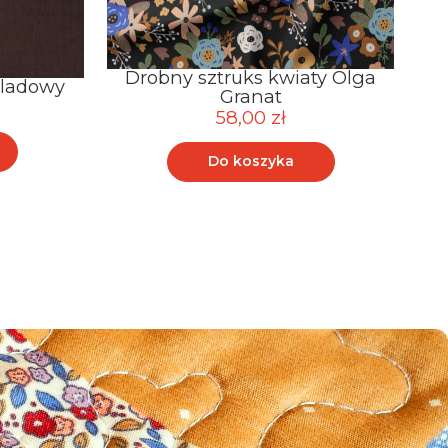
Drobny sztruks kwiaty Olga
D
oladowy
Granat
58,00 zł
Do koszyka