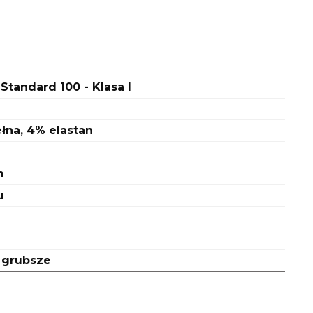
Standard 100 - Klasa I
na, 4% elastan
m
u
 grubsze