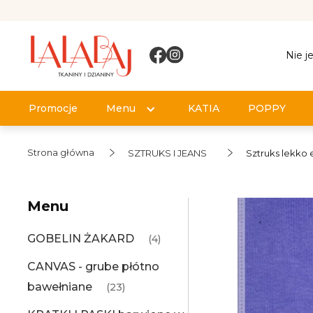
Nie j
Promocje
Menu
KATIA
POPPY
Strona główna
SZTRUKS I JEANS
Sztruks lekko 
Menu
GOBELIN ŻAKARD
(4)
CANVAS - grube płótno
bawełniane
(23)