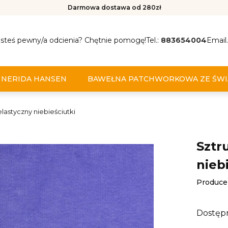
Darmowa dostawa od 280zł
esteś pewny/a odcienia? Chętnie pomogę!
Tel.:
883654004
Email.
NERIDA HANSEN
BAWEŁNA PATCHWORKOWA ZE ŚWI
elastyczny niebieściutki
Sztr
nieb
Produce
Dostęp