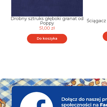
Drobny sztruks głęboki granat od
Ściągacz
Poppy
51,00 zł
Do koszyka