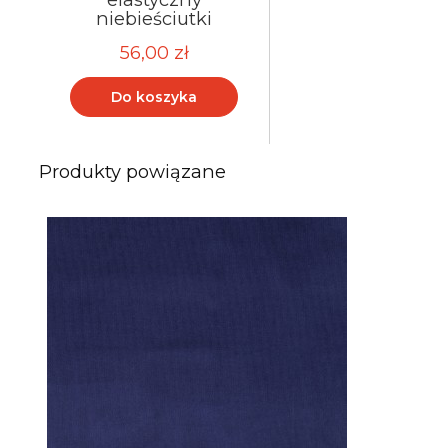
niebieściutki
56,00 zł
Do koszyka
Produkty powiązane