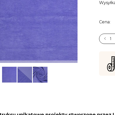
Wysyłka
Cena:
truksu unikatowe projekty stworzone przez Ulk