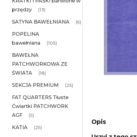
KRATKI I PASKI barwione w
przędzy
(13)
SATYNA BAWEŁNIANA
(6)
POPELINA
bawełniana
(105)
BAWEŁNA
PATCHWORKOWA ZE
ŚWIATA
(18)
SEKCJA PREMIUM
(25)
FAT QUARTERS Tłuste
Ćwiartki PATCHWORK
AGF
(5)
Opis
KATIA
(25)
Uszyj z tego sz