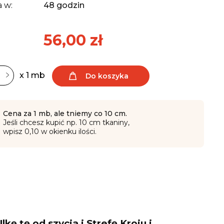
 w:
48 godzin
56,00 zł
x 1 mb
Do koszyka
Cena za 1 mb, ale tniemy co 10 cm.
Jeśli chcesz kupić np. 10 cm tkaniny,
wpisz 0,10 w okienku ilości.
ę tę od szycia i Strefę Kroju i