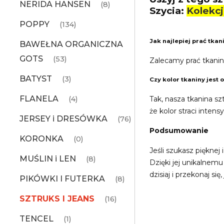
NERIDA HANSEN
(8)
Szycia:
Kolekc
POPPY
(134)
Jak najlepiej prać tkan
BAWEŁNA ORGANICZNA
GOTS
(53)
Zalecamy prać tkanin
BATYST
(3)
Czy kolor tkaniny jest 
FLANELA
Tak, nasza tkanina sz
(4)
że kolor straci inten
JERSEY i DRESÓWKA
(76)
Podsumowanie
KORONKA
(0)
Jeśli szukasz pięknej
MUŚLIN i LEN
(8)
Dzięki jej unikalnem
dzisiaj i przekonaj się
PIKÓWKI I FUTERKA
(8)
SZTRUKS I JEANS
(16)
TENCEL
(1)