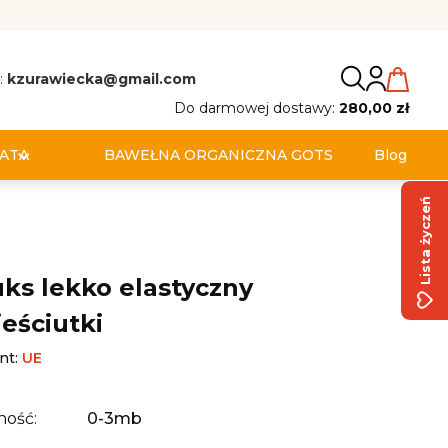
:
kzurawiecka@gmail.com
Do darmowej dostawy:
280,00 zł
ATA
BAWEŁNA ORGANICZNA GOTS
Blog
Lista życzeń
uks lekko elastyczny
ieściutki
nt:
UE
ność:
0-3mb