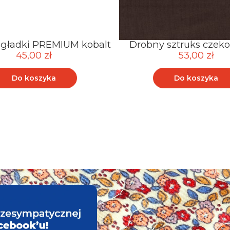
 gładki PREMIUM kobalt
Drobny sztruks czek
45,00 zł
53,00 zł
Do koszyka
Do koszyka