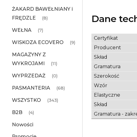
ŻAKARD BAWEŁNIANY i
Dane tec
FRĘDZLE
(8)
WEŁNA
(7)
Certyfikat
WISKOZA ECOVERO
(9)
Producent
MAGAZYNY Z
Skład
WYKROJAMI
(11)
Gramatura
WYPRZEDAŻ
Szerokość
(0)
Wzór
PASMANTERIA
(68)
Elastyczne
WSZYSTKO
(343)
Skład
B2B
(4)
Gramatura - zakr
Nowości
Promocje